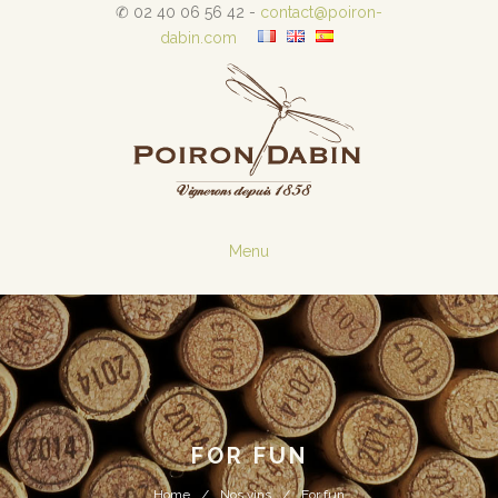
✆ 02 40 06 56 42 -
contact@poiron-
dabin.com
Menu
FOR FUN
Home
Nos vins
For fun