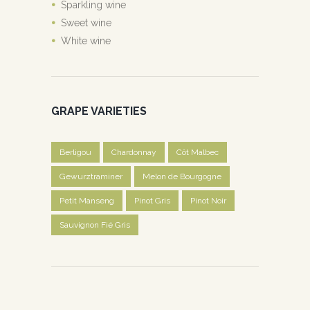
Sparkling wine
Sweet wine
White wine
GRAPE VARIETIES
Berligou
Chardonnay
Côt Malbec
Gewurztraminer
Melon de Bourgogne
Petit Manseng
Pinot Gris
Pinot Noir
Sauvignon Fié Gris