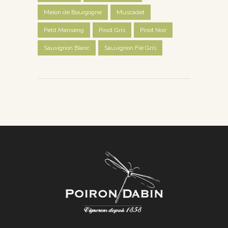
Melon de Bourgogne
Muscadet
Petit Manseng
Pinot Gris
Pinot Noir
Sauvignon Blanc
Sauvignon Fié Gris