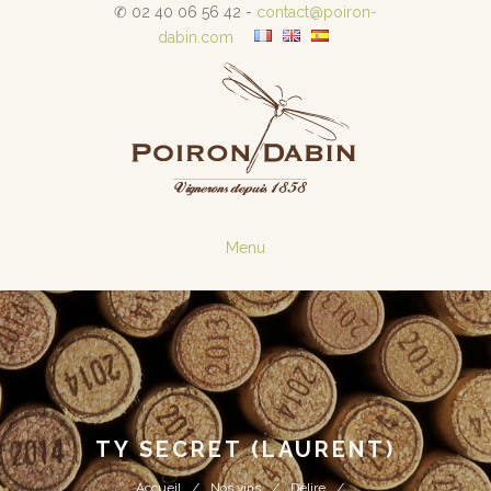
✆ 02 40 06 56 42 -
contact@poiron-
dabin.com
Menu
TY SECRET (LAURENT)
Accueil
Nos vins
Délire