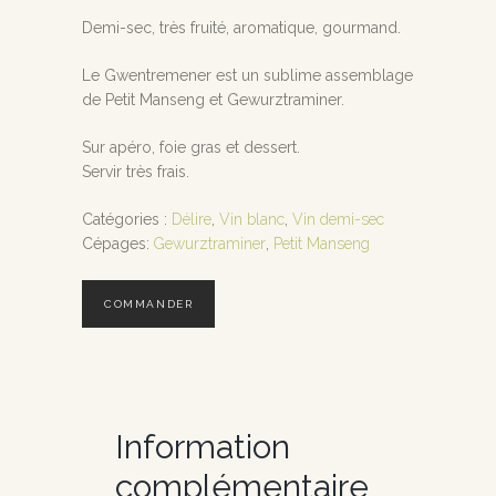
Demi-sec, très fruité, aromatique, gourmand.
Le Gwentremener est un sublime assemblage
de Petit Manseng et Gewurztraminer.
Sur apéro, foie gras et dessert.
Servir très frais.
Catégories :
Délire
,
Vin blanc
,
Vin demi-sec
Cépages:
Gewurztraminer
,
Petit Manseng
COMMANDER
Information
complémentaire