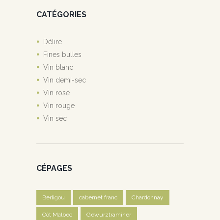
CATÉGORIES
Délire
Fines bulles
Vin blanc
Vin demi-sec
Vin rosé
Vin rouge
Vin sec
CÉPAGES
Berligou
cabernet franc
Chardonnay
Côt Malbec
Gewurztraminer