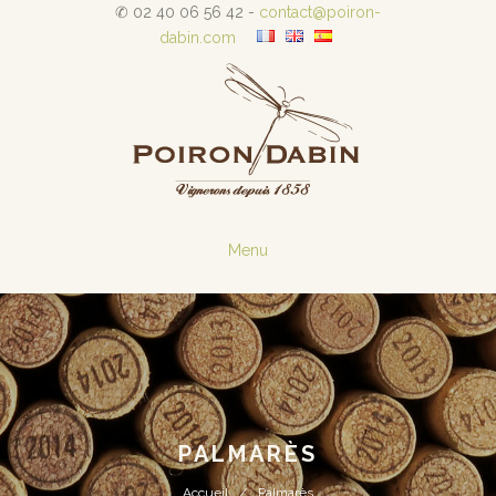
✆ 02 40 06 56 42 -
contact@poiron-
dabin.com
Menu
PALMARÈS
Accueil
Palmarès