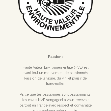
Passion :
Haute Valeur Environnementale (HVE) est
avant tout un mouvement de passionnés.
Passion de la vigne, du vin, et plaisir de
transmettre.
Parce que les passionnés sont passionnants,
les caves HVE s’engagent à vous recevoir
partout en France avec respect et convivialité
pour partager autour du vin.