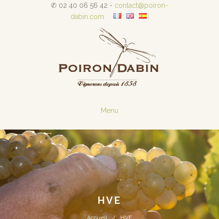
✆ 02 40 06 56 42 -
contact@poiron-
dabin.com
Menu
HVE
Accueil
HVE