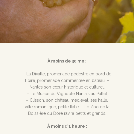
À moins de 30 mn :
– La Divatte, promenade pédestre en bord de
Loire, promenade commentée en bateau. –
Nantes son cœur historique et culturel.
– Le Musée du Vignoble Nantais au Pallet
– Clisson, son château médiéval, ses halls,
ville romantique, petite Italie. – Le Zoo de la
Boissière du Doré ravira petits et grands.
À moins d’1 heure :