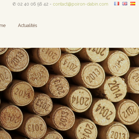
✆ 02 40 06 56 42 -
contact@poiron-dabin.com
sme
Actualités