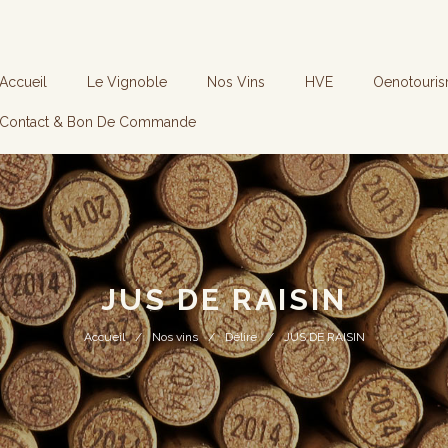
Accueil
Le Vignoble
Nos Vins
HVE
Oenotouri
Contact & Bon De Commande
JUS DE RAISIN
Accueil
Nos vins
Délire
JUS DE RAISIN