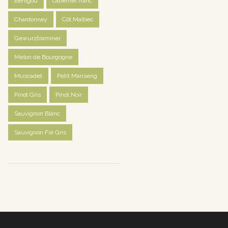
Berligou
cabernet franc
Chardonnay
Côt Malbec
Gewurztraminer
Melon de Bourgogne
Muscadet
Petit Manseng
Pinot Gris
Pinot Noir
Sauvignon Blanc
Sauvignon Fié Gris