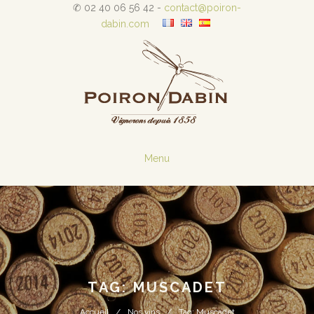
✆ 02 40 06 56 42 -
contact@poiron-
dabin.com
Menu
TAG: MUSCADET
Accueil
Nos vins
Tag: Muscadet