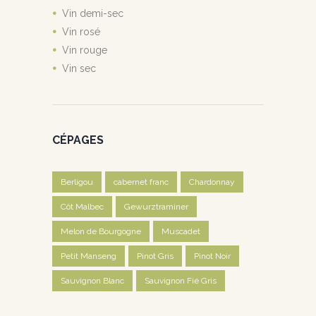
Vin demi-sec
Vin rosé
Vin rouge
Vin sec
CÉPAGES
Berligou
cabernet franc
Chardonnay
Côt Malbec
Gewurztraminer
Melon de Bourgogne
Muscadet
Petit Manseng
Pinot Gris
Pinot Noir
Sauvignon Blanc
Sauvignon Fié Gris