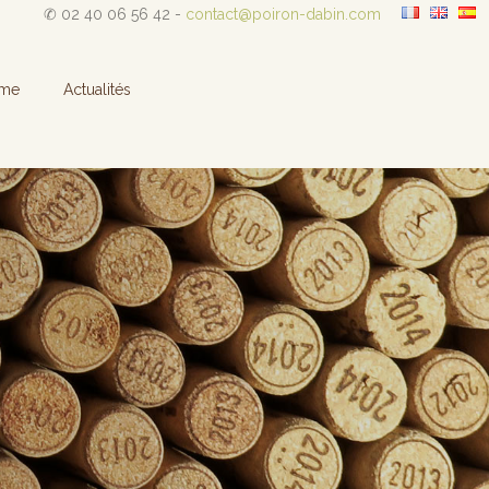
✆ 02 40 06 56 42 -
contact@poiron-dabin.com
sme
Actualités