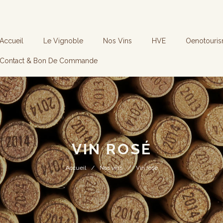
Accueil
Le Vignoble
Nos Vins
HVE
Oenotouri
Contact & Bon De Commande
VIN ROSÉ
Accueil
Nos vins
Vin rosé