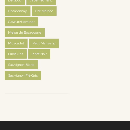
Berligou
cabernet franc
Chardonnay
Côt Malbec
Gewurztraminer
Melon de Bourgogne
Muscadet
Petit Manseng
Pinot Gris
Pinot Noir
Sauvignon Blanc
Sauvignon Fié Gris