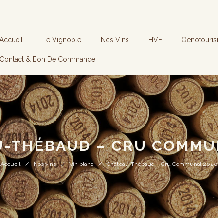
Accueil
Le Vignoble
Nos Vins
HVE
Oenotouri
Contact & Bon De Commande
-THÉBAUD – CRU COMMU
Accueil
Nos vins
Vin blanc
Château-Thébaud – Cru Communal 2020