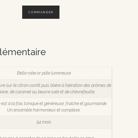
COMMANDER
lémentaire
Belle robe or pâle lumineuse
re sur le citron confit puis libère à l’aération des arômes de
ane, de caramel au beurre salé et de chèvrefeuille.
est à la fois tonique et généreuse, fraîche et gourmande.
Un ensemble harmonieux et complexe.
54 mois