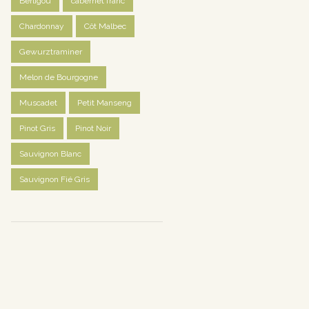
Berligou
cabernet franc
Chardonnay
Côt Malbec
Gewurztraminer
Melon de Bourgogne
Muscadet
Petit Manseng
Pinot Gris
Pinot Noir
Sauvignon Blanc
Sauvignon Fié Gris