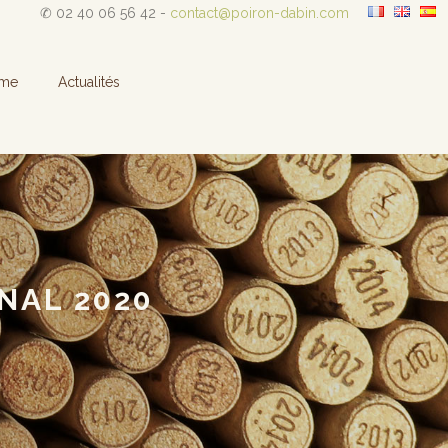
✆ 02 40 06 56 42 -
contact@poiron-dabin.com
sme
Actualités
NAL 2020