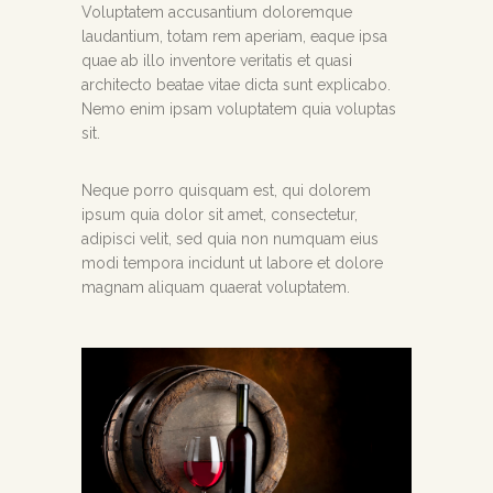
Voluptatem accusantium doloremque
laudantium, totam rem aperiam, eaque ipsa
quae ab illo inventore veritatis et quasi
architecto beatae vitae dicta sunt explicabo.
Nemo enim ipsam voluptatem quia voluptas
sit.
Neque porro quisquam est, qui dolorem
ipsum quia dolor sit amet, consectetur,
adipisci velit, sed quia non numquam eius
modi tempora incidunt ut labore et dolore
magnam aliquam quaerat voluptatem.