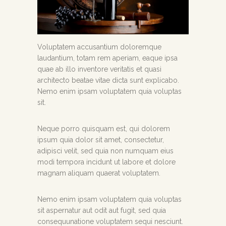
Voluptatem accusantium doloremque
laudantium, totam rem aperiam, eaque ipsa
quae ab illo inventore veritatis et quasi
architecto beatae vitae dicta sunt explicabo.
Nemo enim ipsam voluptatem quia voluptas
sit.
Neque porro quisquam est, qui dolorem
ipsum quia dolor sit amet, consectetur,
adipisci velit, sed quia non numquam eius
modi tempora incidunt ut labore et dolore
magnam aliquam quaerat voluptatem.
Nemo enim ipsam voluptatem quia voluptas
sit aspernatur aut odit aut fugit, sed quia
consequunatione voluptatem sequi nesciunt.