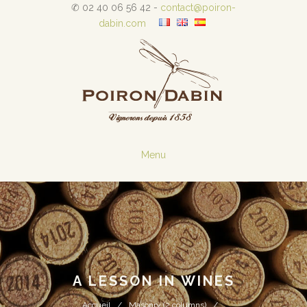
✆ 02 40 06 56 42 -
contact@poiron-
dabin.com
Menu
A LESSON IN WINES
Accueil
Masonry (2 columns)