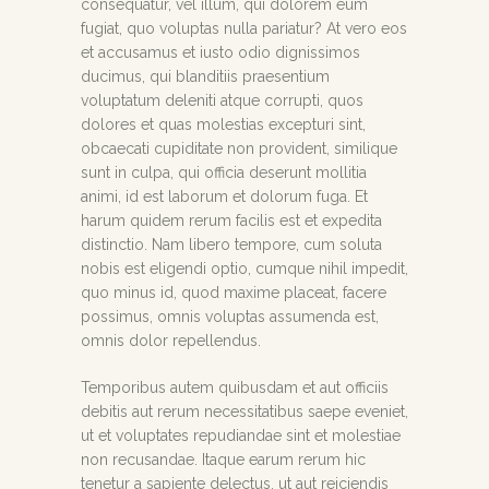
consequatur, vel illum, qui dolorem eum
fugiat, quo voluptas nulla pariatur? At vero eos
et accusamus et iusto odio dignissimos
ducimus, qui blanditiis praesentium
voluptatum deleniti atque corrupti, quos
dolores et quas molestias excepturi sint,
obcaecati cupiditate non provident, similique
sunt in culpa, qui officia deserunt mollitia
animi, id est laborum et dolorum fuga. Et
harum quidem rerum facilis est et expedita
distinctio. Nam libero tempore, cum soluta
nobis est eligendi optio, cumque nihil impedit,
quo minus id, quod maxime placeat, facere
possimus, omnis voluptas assumenda est,
omnis dolor repellendus.
Temporibus autem quibusdam et aut officiis
debitis aut rerum necessitatibus saepe eveniet,
ut et voluptates repudiandae sint et molestiae
non recusandae. Itaque earum rerum hic
tenetur a sapiente delectus, ut aut reiciendis