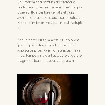
Voluptatem accusantium doloremque
laudantium, totam rem aperiam, eaque ipsa
quae ab illo inventore veritatis et quasi
architecto beatae vitae dicta sunt explicabo.
Nemo enim ipsam voluptatem quia voluptas
sit.
Neque porro quisquam est, qui dolorem
ipsum quia dolor sit amet, consectetur,
adipisci velit, sed quia non numquam eius
modi tempora incidunt ut labore et dolore
magnam aliquam quaerat voluptatem.