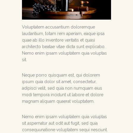
Voluptatem accusantium doloremque
laudantium, totam rem aperiam, eaque ipsa
quae ab illo inventore veritatis et quasi
architecto beatae vitae dicta sunt explicabo.
Nemo enim ipsam voluptatem quia voluptas
sit.
Neque porro quisquam est, qui dolorem
ipsum quia dolor sit amet, consectetur,
adipisci velit, sed quia non numquam eius
modi tempora incidunt ut labore et dolore
magnam aliquam quaerat voluptatem.
Nemo enim ipsam voluptatem quia voluptas
sit aspernatur aut odit aut fugit, sed quia
consequunatione voluptatem sequi nesciunt.