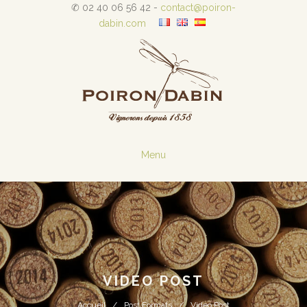
✆ 02 40 06 56 42 -
contact@poiron-
dabin.com
Menu
VIDEO POST
Accueil
Post Formats
Video Post