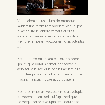
Voluptatem accusantium doloremque
laudantium, totam rem aperiam, eaque ipsa
quae ab illo inventore veritatis et quasi
architecto beatae vitae dicta sunt explicabo.
Nemo enim ipsam voluptatem quia voluptas
sit.
Neque porro quisquam est, qui dolorem
ipsum quia dolor sit amet, consectetur,
adipisci velit, sed quia non numquam eius
modi tempora incidunt ut labore et dolore
magnam aliquam quaerat voluptatem.
Nemo enim ipsam voluptatem quia voluptas
sit aspernatur aut odit aut fugit, sed quia
consequunatione voluptatem sequi nesciunt.