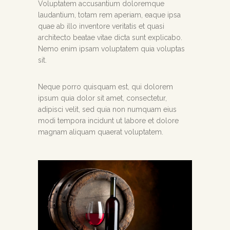
Voluptatem accusantium doloremque
laudantium, totam rem aperiam, eaque ipsa
quae ab illo inventore veritatis et quasi
architecto beatae vitae dicta sunt explicabo.
Nemo enim ipsam voluptatem quia voluptas
sit.
Neque porro quisquam est, qui dolorem
ipsum quia dolor sit amet, consectetur,
adipisci velit, sed quia non numquam eius
modi tempora incidunt ut labore et dolore
magnam aliquam quaerat voluptatem.