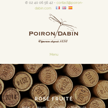
✆ 02 40 06 56 42 -
contact@poiron-
dabin.com
Menu
ROSÉ FRUITÉ
Home
Nos vins
Vin rosé
Rosé Fruité