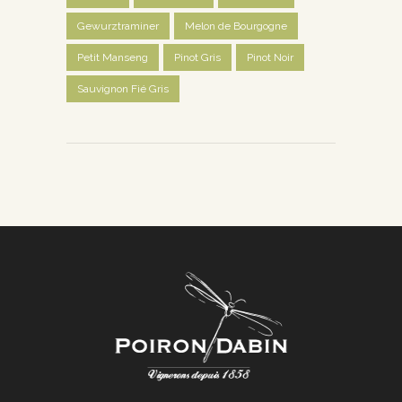
Gewurztraminer
Melon de Bourgogne
Petit Manseng
Pinot Gris
Pinot Noir
Sauvignon Fié Gris