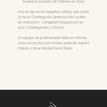
tomará la sucesión de Thérèse en 2004.
Hoy en día, es un magnífico viñedo que cubre
73 ha en Chantegrolle, tenemos tres locales
de vinificacion : L’Angebert (Adquisición en
2011 ) Chantegrolle y L’Enclos.
Un equipo de profesionales tanto en oficinas
como en producción forman parte de nuestro
Viñedo y de la Familia Poiron Dabin.