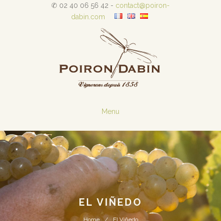
✆ 02 40 06 56 42 -
contact@poiron-
dabin.com
Menu
EL VIÑEDO
Home
El Viñedo