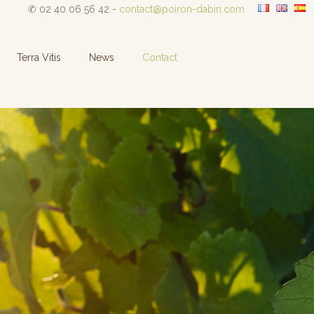
✆ 02 40 06 56 42 -
contact@poiron-dabin.com
Terra Vitis
News
Contact