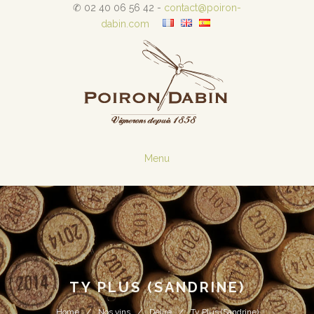
✆ 02 40 06 56 42 -
contact@poiron-
dabin.com
Menu
TY PLUS (SANDRINE)
Home
Nos vins
Délire
Ty Plus (Sandrine)