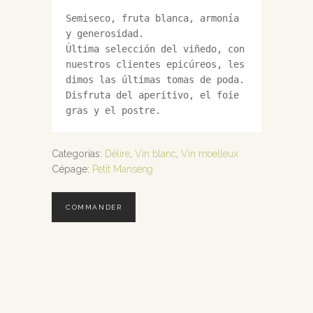
Semiseco, fruta blanca, armonía 
y generosidad.

Última selección del viñedo, con 
nuestros clientes epicúreos, les 
dimos las últimas tomas de poda.

Disfruta del aperitivo, el foie 
gras y el postre.
Categorías:
Délire
,
Vin blanc
,
Vin moelleux
Cépage:
Petit Manseng
COMMANDER