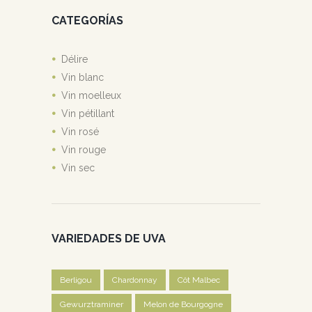
CATEGORÍAS
Délire
Vin blanc
Vin moelleux
Vin pétillant
Vin rosé
Vin rouge
Vin sec
VARIEDADES DE UVA
Berligou
Chardonnay
Côt Malbec
Gewurztraminer
Melon de Bourgogne