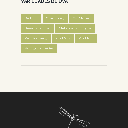
VARIEDADES DE UVA
Berligou
Chardonnay
Côt Malbec
Gewurztraminer
Melon de Bourgogne
Petit Manseng
Pinot Gris
Pinot Noir
Sauvignon Fié Gris