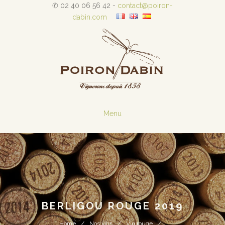
✆ 02 40 06 56 42 -
contact@poiron-
dabin.com
Menu
BERLIGOU ROUGE 2019
Home
Nos vins
Vin rouge